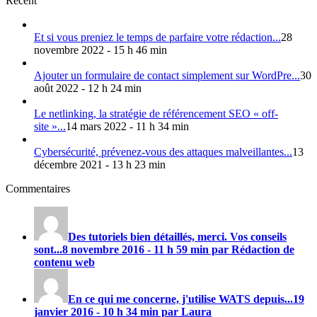
Récent
Et si vous preniez le temps de parfaire votre rédaction...
28
novembre 2022 - 15 h 46 min
Ajouter un formulaire de contact simplement sur WordPre...
30
août 2022 - 12 h 24 min
Le netlinking, la stratégie de référencement SEO « off-
site »...
14 mars 2022 - 11 h 34 min
Cybersécurité, prévenez-vous des attaques malveillantes...
13
décembre 2021 - 13 h 23 min
Commentaires
Des tutoriels bien détaillés, merci. Vos conseils
sont...
8 novembre 2016 - 11 h 59 min par Rédaction de
contenu web
En ce qui me concerne, j'utilise
WATS
depuis...
19
janvier 2016 - 10 h 34 min par Laura