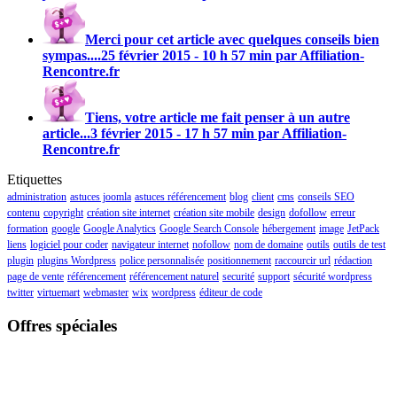
Merci pour cet article avec quelques conseils bien
sympas....
25 février 2015 - 10 h 57 min par Affiliation-
Rencontre.fr
Tiens, votre article me fait penser à un autre
article...
3 février 2015 - 17 h 57 min par Affiliation-
Rencontre.fr
Etiquettes
administration
astuces joomla
astuces référencement
blog
client
cms
conseils SEO
contenu
copyright
création site internet
création site mobile
design
dofollow
erreur
formation
google
Google Analytics
Google Search Console
hébergement
image
JetPack
liens
logiciel pour coder
navigateur internet
nofollow
nom de domaine
outils
outils de test
plugin
plugins Wordpress
police personnalisée
positionnement
raccourcir url
rédaction
page de vente
référencement
référencement naturel
securité
support
sécurité wordpress
twitter
virtuemart
webmaster
wix
wordpress
éditeur de code
Offres spéciales