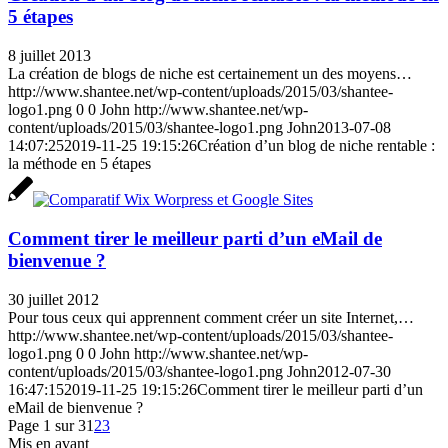
5 étapes
8 juillet 2013
La création de blogs de niche est certainement un des moyens…
http://www.shantee.net/wp-content/uploads/2015/03/shantee-
logo1.png
0
0
John
http://www.shantee.net/wp-
content/uploads/2015/03/shantee-logo1.png
John
2013-07-08
14:07:25
2019-11-25 19:15:26
Création d’un blog de niche rentable :
la méthode en 5 étapes
Comment tirer le meilleur parti d’un eMail de
bienvenue ?
30 juillet 2012
Pour tous ceux qui apprennent comment créer un site Internet,…
http://www.shantee.net/wp-content/uploads/2015/03/shantee-
logo1.png
0
0
John
http://www.shantee.net/wp-
content/uploads/2015/03/shantee-logo1.png
John
2012-07-30
16:47:15
2019-11-25 19:15:26
Comment tirer le meilleur parti d’un
eMail de bienvenue ?
Page 1 sur 3
1
2
3
Mis en avant