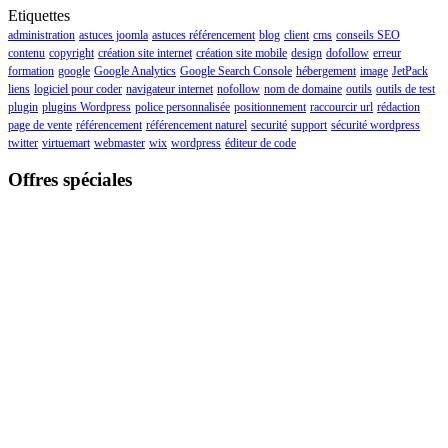
Etiquettes
administration
astuces joomla
astuces référencement
blog
client
cms
conseils SEO
contenu
copyright
création site internet
création site mobile
design
dofollow
erreur
formation
google
Google Analytics
Google Search Console
hébergement
image
JetPack
liens
logiciel pour coder
navigateur internet
nofollow
nom de domaine
outils
outils de test
plugin
plugins Wordpress
police personnalisée
positionnement
raccourcir url
rédaction
page de vente
référencement
référencement naturel
securité
support
sécurité wordpress
twitter
virtuemart
webmaster
wix
wordpress
éditeur de code
Offres spéciales