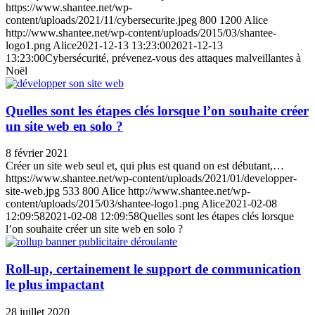
https://www.shantee.net/wp-
content/uploads/2021/11/cybersecurite.jpeg
800
1200
Alice
http://www.shantee.net/wp-content/uploads/2015/03/shantee-
logo1.png
Alice
2021-12-13 13:23:00
2021-12-13
13:23:00
Cybersécurité, prévenez-vous des attaques malveillantes à
Noël
Quelles sont les étapes clés lorsque l’on souhaite créer
un site web en solo ?
8 février 2021
Créer un site web seul et, qui plus est quand on est débutant,…
https://www.shantee.net/wp-content/uploads/2021/01/developper-
site-web.jpg
533
800
Alice
http://www.shantee.net/wp-
content/uploads/2015/03/shantee-logo1.png
Alice
2021-02-08
12:09:58
2021-02-08 12:09:58
Quelles sont les étapes clés lorsque
l’on souhaite créer un site web en solo ?
Roll-up, certainement le support de communication
le plus impactant
28 juillet 2020