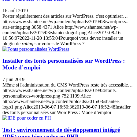
16 août 2019
Poster régulièrement des articles sur WordPress, c'est optimiser…
https://www.shantee.net/wp-content/uploads/2019/08/wordpress-
star-rating.png
3058
4371
Alice
http://www.shantee.net/wp-
content/uploads/2015/03/shantee-logo1.png
Alice
2019-08-16
10:56:07
2022-11-20 13:55:04
Pourquoi vous devez installer un
plugin de
rating
sur votre site WordPress ?
Installer des fonts personnalisées sur WordPress :
Mode d’emploi
7 juin 2019
Même si l'administration du CMS WordPress reste très accessible…
https://www.shantee.net/wp-content/uploads/2019/04/fonts-
personnalisees-wordpress.png
752
1199
Alice
http://www.shantee.net/wp-content/uploads/2015/03/shantee-
logo1.png
Alice
2019-06-07 16:50:36
2019-06-07 16:52:48
Installer
des fonts personnalisées sur WordPress : Mode d’emploi
Test : environnement de développement intégré
(IDE) pour bien coder en PHP