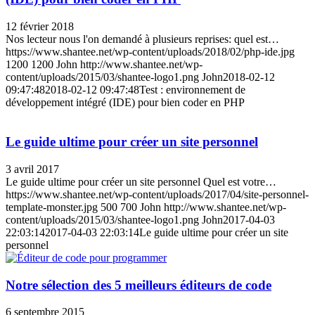
12 février 2018
Nos lecteur nous l'on demandé à plusieurs reprises: quel est…
https://www.shantee.net/wp-content/uploads/2018/02/php-ide.jpg
1200
1200
John
http://www.shantee.net/wp-
content/uploads/2015/03/shantee-logo1.png
John
2018-02-12
09:47:48
2018-02-12 09:47:48
Test : environnement de
développement intégré (IDE) pour bien coder en PHP
Le guide ultime pour créer un site personnel
3 avril 2017
Le guide ultime pour créer un site personnel Quel est votre…
https://www.shantee.net/wp-content/uploads/2017/04/site-personnel-
template-monster.jpg
500
700
John
http://www.shantee.net/wp-
content/uploads/2015/03/shantee-logo1.png
John
2017-04-03
22:03:14
2017-04-03 22:03:14
Le guide ultime pour créer un site
personnel
Notre sélection des 5 meilleurs éditeurs de code
6 septembre 2015