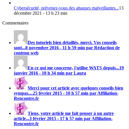
Cybersécurité, prévenez-vous des attaques malveillantes...
13
décembre 2021 - 13 h 23 min
Commentaires
Des tutoriels bien détaillés, merci. Vos conseils
sont...
8 novembre 2016 - 11 h 59 min par Rédaction de
contenu web
En ce qui me concerne, j'utilise
WATS
depuis...
19
janvier 2016 - 10 h 34 min par Laura
Merci pour cet article avec quelques conseils bien
sympas....
25 février 2015 - 10 h 57 min par Affiliation-
Rencontre.fr
Tiens, votre article me fait penser à un autre
article...
3 février 2015 - 17 h 57 min par Affiliation-
Rencontre.fr