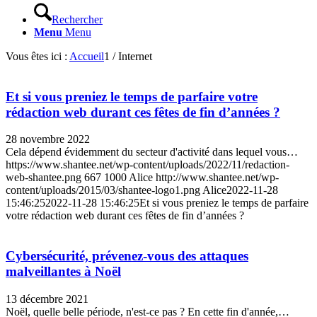
Rechercher
Menu
Menu
Vous êtes ici :
Accueil
1
/
Internet
Et si vous preniez le temps de parfaire votre
rédaction web durant ces fêtes de fin d’années ?
28 novembre 2022
Cela dépend évidemment du secteur d'activité dans lequel vous…
https://www.shantee.net/wp-content/uploads/2022/11/redaction-
web-shantee.png
667
1000
Alice
http://www.shantee.net/wp-
content/uploads/2015/03/shantee-logo1.png
Alice
2022-11-28
15:46:25
2022-11-28 15:46:25
Et si vous preniez le temps de parfaire
votre rédaction web durant ces fêtes de fin d’années ?
Cybersécurité, prévenez-vous des attaques
malveillantes à Noël
13 décembre 2021
Noël, quelle belle période, n'est-ce pas ? En cette fin d'année,…