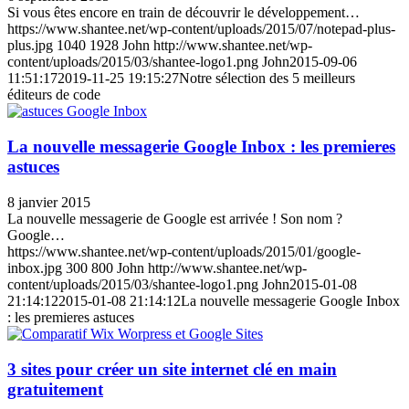
Si vous êtes encore en train de découvrir le développement…
https://www.shantee.net/wp-content/uploads/2015/07/notepad-plus-
plus.jpg
1040
1928
John
http://www.shantee.net/wp-
content/uploads/2015/03/shantee-logo1.png
John
2015-09-06
11:51:17
2019-11-25 19:15:27
Notre sélection des 5 meilleurs
éditeurs de code
La nouvelle messagerie Google Inbox : les premieres
astuces
8 janvier 2015
La nouvelle messagerie de Google est arrivée ! Son nom ?
Google…
https://www.shantee.net/wp-content/uploads/2015/01/google-
inbox.jpg
300
800
John
http://www.shantee.net/wp-
content/uploads/2015/03/shantee-logo1.png
John
2015-01-08
21:14:12
2015-01-08 21:14:12
La nouvelle messagerie Google Inbox
: les premieres astuces
3 sites pour créer un site internet clé en main
gratuitement