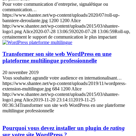
Pour votre communication d’entreprise, signalétique ou
communication…
https://www.shantee.net/wp-content/uploads/2020/07/roll-up-
banniere-deroulante.jpg
1200
1200
Alice
http://www.shantee.net/wp-content/uploads/2015/03/shantee-
logo1.png
Alice
2020-07-28 13:06:59
2020-07-28 13:06:59
Roll-up,
certainement le support de communication le plus impactant
Transformer son site web WordPress en une
plateforme multilingue professionnelle
20 novembre 2019
Vous souhaitez agrandir votre audience en internationalisant…
https://www.shantee.net/wp-content/uploads/2019/11/wordpress-
extension-multilingue.jpg
684
1200
Alice
http://www.shantee.net/wp-content/uploads/2015/03/shantee-
logo1.png
Alice
2019-11-20 23:14:11
2019-11-25
00:36:34
Transformer son site web WordPress en une plateforme
multilingue professionnelle
Pourquoi vous devez installer un plugin de
rating
sur votre site WordPress ?