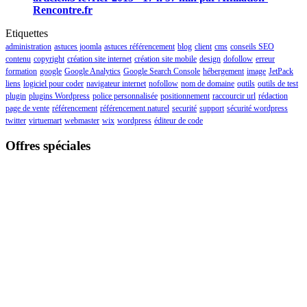
Rencontre.fr
Etiquettes
administration
astuces joomla
astuces référencement
blog
client
cms
conseils SEO
contenu
copyright
création site internet
création site mobile
design
dofollow
erreur
formation
google
Google Analytics
Google Search Console
hébergement
image
JetPack
liens
logiciel pour coder
navigateur internet
nofollow
nom de domaine
outils
outils de test
plugin
plugins Wordpress
police personnalisée
positionnement
raccourcir url
rédaction
page de vente
référencement
référencement naturel
securité
support
sécurité wordpress
twitter
virtuemart
webmaster
wix
wordpress
éditeur de code
Offres spéciales