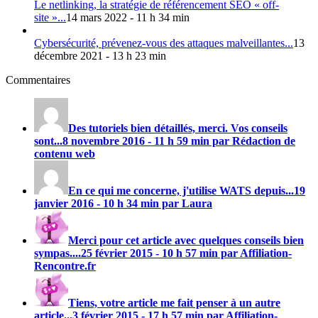
Le netlinking, la stratégie de référencement SEO « off-
site »...
14 mars 2022 - 11 h 34 min
Cybersécurité, prévenez-vous des attaques malveillantes...
13
décembre 2021 - 13 h 23 min
Commentaires
Des tutoriels bien détaillés, merci. Vos conseils
sont...
8 novembre 2016 - 11 h 59 min par Rédaction de
contenu web
En ce qui me concerne, j'utilise
WATS
depuis...
19
janvier 2016 - 10 h 34 min par Laura
Merci pour cet article avec quelques conseils bien
sympas....
25 février 2015 - 10 h 57 min par Affiliation-
Rencontre.fr
Tiens, votre article me fait penser à un autre
article...
3 février 2015 - 17 h 57 min par Affiliation-