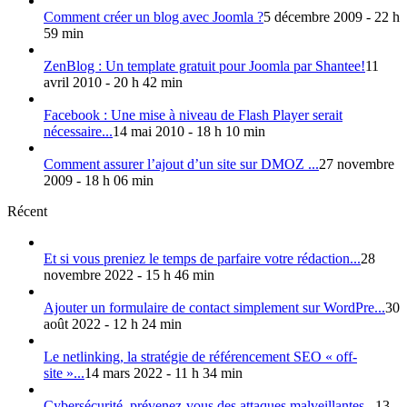
Comment créer un blog avec Joomla ?
5 décembre 2009 - 22 h
59 min
ZenBlog : Un template gratuit pour Joomla par Shantee!
11
avril 2010 - 20 h 42 min
Facebook : Une mise à niveau de Flash Player serait
nécessaire...
14 mai 2010 - 18 h 10 min
Comment assurer l’ajout d’un site sur DMOZ ...
27 novembre
2009 - 18 h 06 min
Récent
Et si vous preniez le temps de parfaire votre rédaction...
28
novembre 2022 - 15 h 46 min
Ajouter un formulaire de contact simplement sur WordPre...
30
août 2022 - 12 h 24 min
Le netlinking, la stratégie de référencement SEO « off-
site »...
14 mars 2022 - 11 h 34 min
Cybersécurité, prévenez-vous des attaques malveillantes...
13