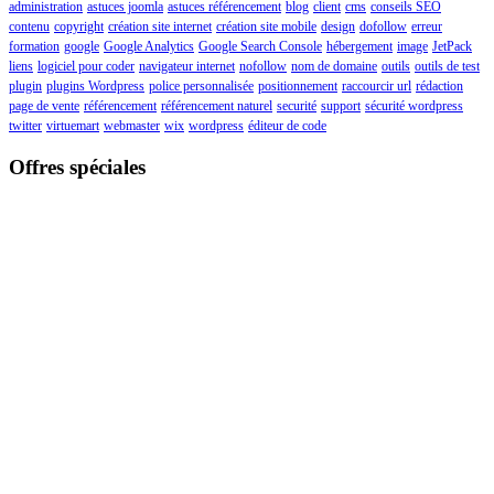
administration
astuces joomla
astuces référencement
blog
client
cms
conseils SEO
contenu
copyright
création site internet
création site mobile
design
dofollow
erreur
formation
google
Google Analytics
Google Search Console
hébergement
image
JetPack
liens
logiciel pour coder
navigateur internet
nofollow
nom de domaine
outils
outils de test
plugin
plugins Wordpress
police personnalisée
positionnement
raccourcir url
rédaction
page de vente
référencement
référencement naturel
securité
support
sécurité wordpress
twitter
virtuemart
webmaster
wix
wordpress
éditeur de code
Offres spéciales