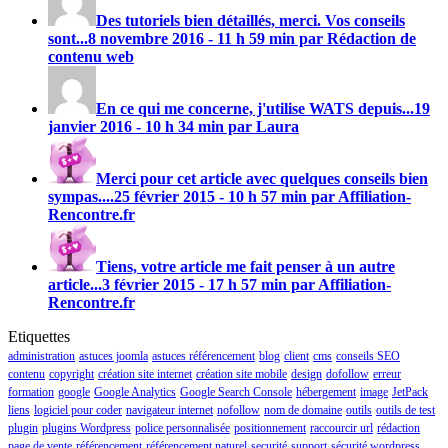
Des tutoriels bien détaillés, merci. Vos conseils
sont...
8 novembre 2016 - 11 h 59 min par Rédaction de
contenu web
En ce qui me concerne, j'utilise
WATS
depuis...
19
janvier 2016 - 10 h 34 min par Laura
Merci pour cet article avec quelques conseils bien
sympas....
25 février 2015 - 10 h 57 min par Affiliation-
Rencontre.fr
Tiens, votre article me fait penser à un autre
article...
3 février 2015 - 17 h 57 min par Affiliation-
Rencontre.fr
Etiquettes
administration
astuces joomla
astuces référencement
blog
client
cms
conseils SEO
contenu
copyright
création site internet
création site mobile
design
dofollow
erreur
formation
google
Google Analytics
Google Search Console
hébergement
image
JetPack
liens
logiciel pour coder
navigateur internet
nofollow
nom de domaine
outils
outils de test
plugin
plugins Wordpress
police personnalisée
positionnement
raccourcir url
rédaction
page de vente
référencement
référencement naturel
securité
support
sécurité wordpress