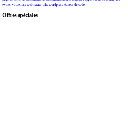
twitter
virtuemart
webmaster
wix
wordpress
éditeur de code
Offres spéciales