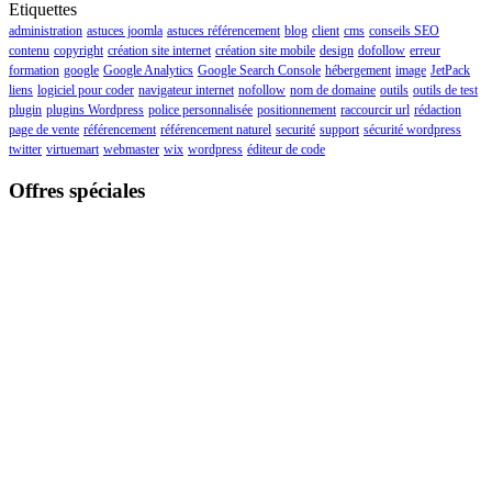
Etiquettes
administration
astuces joomla
astuces référencement
blog
client
cms
conseils SEO
contenu
copyright
création site internet
création site mobile
design
dofollow
erreur
formation
google
Google Analytics
Google Search Console
hébergement
image
JetPack
liens
logiciel pour coder
navigateur internet
nofollow
nom de domaine
outils
outils de test
plugin
plugins Wordpress
police personnalisée
positionnement
raccourcir url
rédaction
page de vente
référencement
référencement naturel
securité
support
sécurité wordpress
twitter
virtuemart
webmaster
wix
wordpress
éditeur de code
Offres spéciales