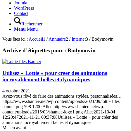
Joomla
WordPress
Contact
Rechercher
Menu
Menu
Vous êtes ici :
Accueil
1
/
Annuaire
2
/
Internet
3
/
Bodymovin
Archive d’étiquettes pour :
Bodymovin
Utilisez « Lottie » pour créer des animations
incroyablement belles et dynamiques
4 octobre 2021
Avez-vous rêvé de faire des animations stylées, personnalisées…
https://www.shantee.net/wp-content/uploads/2021/09/lottie-files-
banner.png
598
1200
Alice
http://www.shantee.net/wp-
content/uploads/2015/03/shantee-logo1.png
Alice
2021-10-04
12:20:47
2021-11-21 00:37:08
Utilisez « Lottie » pour créer des
animations incroyablement belles et dynamiques
Mis en avant