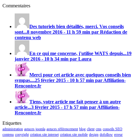
Commentaires
Des tutoriels bien détaillés, merci. Vos conseils
sont...
8 novembre 2016 - 11 h 59 min par Rédaction de
contenu web
En ce qui me concerne, j'utilise
WATS
depuis...
19
janvier 2016 - 10 h 34 min par Laura
Merci pour cet article avec quelques conseils bien
sympas....
25 février 2015 - 10 h 57 min par Affiliation-
Rencontre.fr
Tiens, votre article me fait penser à un autre
article...
3 février 2015 - 17 h 57 min par Affiliation-
Rencontre.fr
Etiquettes
administration
astuces joomla
astuces référencement
blog
client
cms
conseils SEO
contenu
copyright
création site internet
création site mobile
design
dofollow
erreur