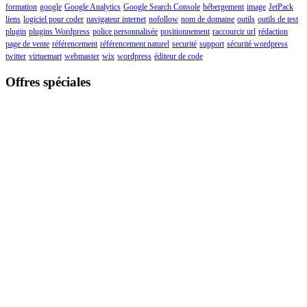
formation
google
Google Analytics
Google Search Console
hébergement
image
JetPack
liens
logiciel pour coder
navigateur internet
nofollow
nom de domaine
outils
outils de test
plugin
plugins Wordpress
police personnalisée
positionnement
raccourcir url
rédaction
page de vente
référencement
référencement naturel
securité
support
sécurité wordpress
twitter
virtuemart
webmaster
wix
wordpress
éditeur de code
Offres spéciales