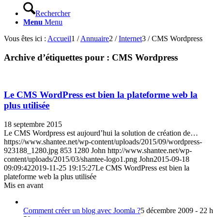
Rechercher
Menu
Menu
Vous êtes ici :
Accueil
1
/
Annuaire
2
/
Internet
3
/
CMS Wordpress
Archive d’étiquettes pour :
CMS Wordpress
Le CMS WordPress est bien la plateforme web la
plus utilisée
18 septembre 2015
Le CMS Wordpress est aujourd’hui la solution de création de…
https://www.shantee.net/wp-content/uploads/2015/09/wordpress-
923188_1280.jpg
853
1280
John
http://www.shantee.net/wp-
content/uploads/2015/03/shantee-logo1.png
John
2015-09-18
09:09:42
2019-11-25 19:15:27
Le CMS WordPress est bien la
plateforme web la plus utilisée
Mis en avant
Comment créer un blog avec Joomla ?
5 décembre 2009 - 22 h