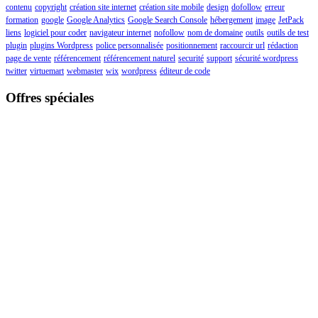
contenu
copyright
création site internet
création site mobile
design
dofollow
erreur
formation
google
Google Analytics
Google Search Console
hébergement
image
JetPack
liens
logiciel pour coder
navigateur internet
nofollow
nom de domaine
outils
outils de test
plugin
plugins Wordpress
police personnalisée
positionnement
raccourcir url
rédaction
page de vente
référencement
référencement naturel
securité
support
sécurité wordpress
twitter
virtuemart
webmaster
wix
wordpress
éditeur de code
Offres spéciales