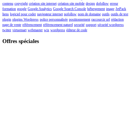
contenu
copyright
création site internet
création site mobile
design
dofollow
erreur
formation
google
Google Analytics
Google Search Console
hébergement
image
JetPack
liens
logiciel pour coder
navigateur internet
nofollow
nom de domaine
outils
outils de test
plugin
plugins Wordpress
police personnalisée
positionnement
raccourcir url
rédaction
page de vente
référencement
référencement naturel
securité
support
sécurité wordpress
twitter
virtuemart
webmaster
wix
wordpress
éditeur de code
Offres spéciales