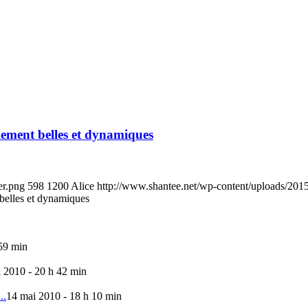
blement belles et dynamiques
er.png
598
1200
Alice
http://www.shantee.net/wp-content/uploads/201
 belles et dynamiques
59 min
l 2010 - 20 h 42 min
..
14 mai 2010 - 18 h 10 min