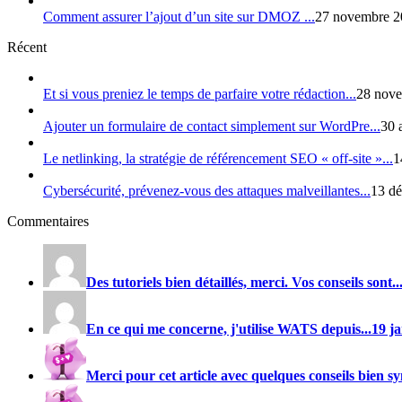
Comment assurer l’ajout d’un site sur DMOZ ...
27 novembre 2
Récent
Et si vous preniez le temps de parfaire votre rédaction...
28 nove
Ajouter un formulaire de contact simplement sur WordPre...
30 
Le netlinking, la stratégie de référencement SEO « off-site »...
1
Cybersécurité, prévenez-vous des attaques malveillantes...
13 dé
Commentaires
Des tutoriels bien détaillés, merci. Vos conseils sont..
En ce qui me concerne, j'utilise
WATS
depuis...
19 j
Merci pour cet article avec quelques conseils bien sy