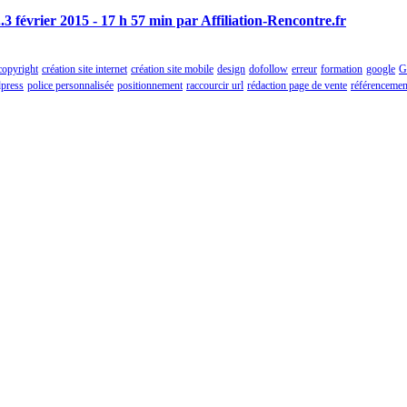
.
3 février 2015 - 17 h 57 min par Affiliation-Rencontre.fr
copyright
création site internet
création site mobile
design
dofollow
erreur
formation
google
G
press
police personnalisée
positionnement
raccourcir url
rédaction page de vente
référencemen