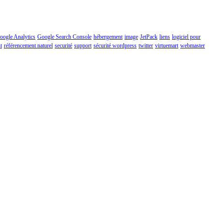
oogle Analytics
Google Search Console
hébergement
image
JetPack
liens
logiciel pour
t
référencement naturel
securité
support
sécurité wordpress
twitter
virtuemart
webmaster