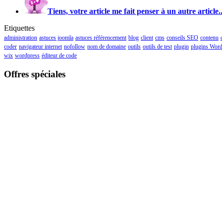
Tiens, votre article me fait penser à un autre article..
Etiquettes
administration
astuces joomla
astuces référencement
blog
client
cms
conseils SEO
contenu
coder
navigateur internet
nofollow
nom de domaine
outils
outils de test
plugin
plugins Word
wix
wordpress
éditeur de code
Offres spéciales