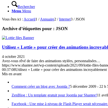
Rechercher
Menu
Menu
Vous êtes ici :
Accueil
1
/
Annuaire
2
/
Internet
3
/
JSON
Archive d’étiquettes pour :
JSON
Utilisez « Lottie » pour créer des animations incroya
4 octobre 2021
Avez-vous rêvé de faire des animations stylées, personnalisées…
https://www.shantee.net/wp-content/uploads/2021/09/lottie-files-bann
00:37:08
Utilisez « Lottie » pour créer des animations incroyablement
Mis en avant
Comment créer un blog avec Joomla ?
5 décembre 2009 - 22 h 
ZenBlog : Un template gratuit pour Joomla par Shantee!
11 avri
Facebook : Une mise à niveau de Flash Player serait nécessaire.