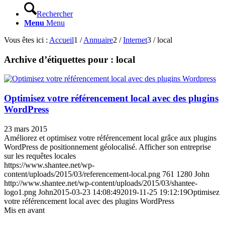
Rechercher
Menu
Menu
Vous êtes ici :
Accueil
1
/
Annuaire
2
/
Internet
3
/
local
Archive d’étiquettes pour :
local
Optimisez votre référencement local avec des plugins
WordPress
23 mars 2015
Améliorez et optimisez votre référencement local grâce aux plugins
WordPress de positionnement géolocalisé. Afficher son entreprise
sur les requêtes locales
https://www.shantee.net/wp-
content/uploads/2015/03/referencement-local.png
761
1280
John
http://www.shantee.net/wp-content/uploads/2015/03/shantee-
logo1.png
John
2015-03-23 14:08:49
2019-11-25 19:12:19
Optimisez
votre référencement local avec des plugins WordPress
Mis en avant