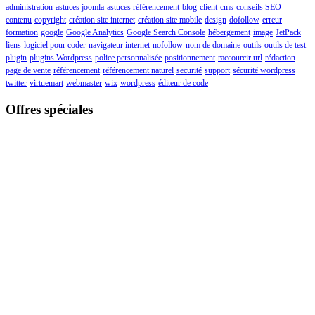
administration
astuces joomla
astuces référencement
blog
client
cms
conseils SEO
contenu
copyright
création site internet
création site mobile
design
dofollow
erreur
formation
google
Google Analytics
Google Search Console
hébergement
image
JetPack
liens
logiciel pour coder
navigateur internet
nofollow
nom de domaine
outils
outils de test
plugin
plugins Wordpress
police personnalisée
positionnement
raccourcir url
rédaction
page de vente
référencement
référencement naturel
securité
support
sécurité wordpress
twitter
virtuemart
webmaster
wix
wordpress
éditeur de code
Offres spéciales