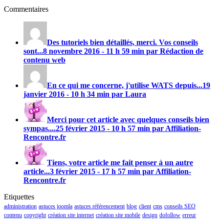
Commentaires
Des tutoriels bien détaillés, merci. Vos conseils
sont...
8 novembre 2016 - 11 h 59 min par Rédaction de
contenu web
En ce qui me concerne, j'utilise
WATS
depuis...
19
janvier 2016 - 10 h 34 min par Laura
Merci pour cet article avec quelques conseils bien
sympas....
25 février 2015 - 10 h 57 min par Affiliation-
Rencontre.fr
Tiens, votre article me fait penser à un autre
article...
3 février 2015 - 17 h 57 min par Affiliation-
Rencontre.fr
Etiquettes
administration
astuces joomla
astuces référencement
blog
client
cms
conseils SEO
contenu
copyright
création site internet
création site mobile
design
dofollow
erreur