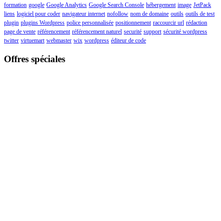
formation
google
Google Analytics
Google Search Console
hébergement
image
JetPack
liens
logiciel pour coder
navigateur internet
nofollow
nom de domaine
outils
outils de test
plugin
plugins Wordpress
police personnalisée
positionnement
raccourcir url
rédaction
page de vente
référencement
référencement naturel
securité
support
sécurité wordpress
twitter
virtuemart
webmaster
wix
wordpress
éditeur de code
Offres spéciales