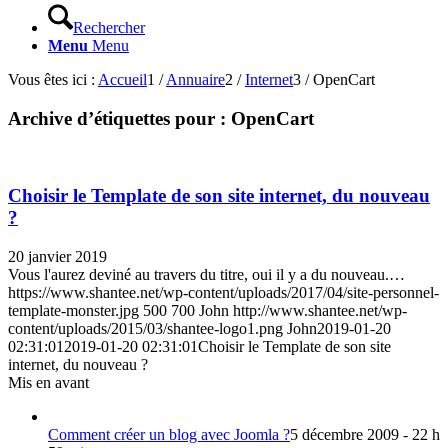
Rechercher
Menu
Menu
Vous êtes ici :
Accueil
1
/
Annuaire
2
/
Internet
3
/
OpenCart
Archive d’étiquettes pour :
OpenCart
Choisir le Template de son site internet, du nouveau
?
20 janvier 2019
Vous l'aurez deviné au travers du titre, oui il y a du nouveau.…
https://www.shantee.net/wp-content/uploads/2017/04/site-personnel-
template-monster.jpg
500
700
John
http://www.shantee.net/wp-
content/uploads/2015/03/shantee-logo1.png
John
2019-01-20
02:31:01
2019-01-20 02:31:01
Choisir le Template de son site
internet, du nouveau ?
Mis en avant
Comment créer un blog avec Joomla ?
5 décembre 2009 - 22 h