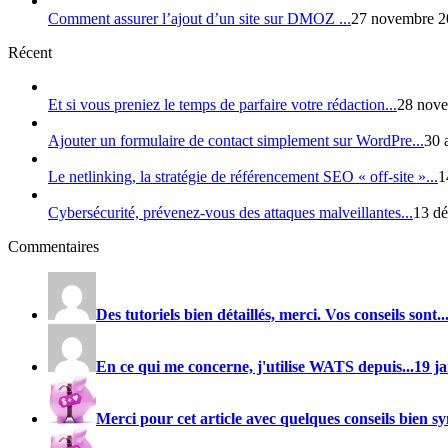
Comment assurer l’ajout d’un site sur DMOZ ...
27 novembre 2
Récent
Et si vous preniez le temps de parfaire votre rédaction...
28 nove
Ajouter un formulaire de contact simplement sur WordPre...
30 
Le netlinking, la stratégie de référencement SEO « off-site »...
1
Cybersécurité, prévenez-vous des attaques malveillantes...
13 dé
Commentaires
Des tutoriels bien détaillés, merci. Vos conseils sont..
En ce qui me concerne, j'utilise
WATS
depuis...
19 j
Merci pour cet article avec quelques conseils bien sy