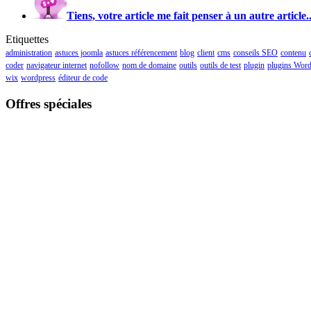
Tiens, votre article me fait penser à un autre article..
Etiquettes
administration
astuces joomla
astuces référencement
blog
client
cms
conseils SEO
contenu
coder
navigateur internet
nofollow
nom de domaine
outils
outils de test
plugin
plugins Word
wix
wordpress
éditeur de code
Offres spéciales