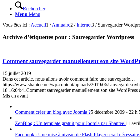
Rechercher
Menu
Menu
Vous êtes ici :
Accueil
1
/
Annuaire
2
/
Internet
3
/
Sauvegarder Wordpr
Archive d’étiquettes pour :
Sauvegarder Wordpress
Comment sauvegarder manuellement son site WordP
15 juillet 2019
Dans cet article, nous allons avoir comment faire une sauvegarde…
https://www.shantee.net/wp-content/uploads/2019/06/sauvegarde-ovh
18 16:04:41
Comment sauvegarder manuellement son site WordPress
Mis en avant
Comment créer un blog avec Joomla ?
5 décembre 2009 - 22 h 
ZenBlog : Un template gratuit pour Joomla par Shantee!
11 avri
Facebook : Une mise à niveau de Flash Player serait nécessaire.