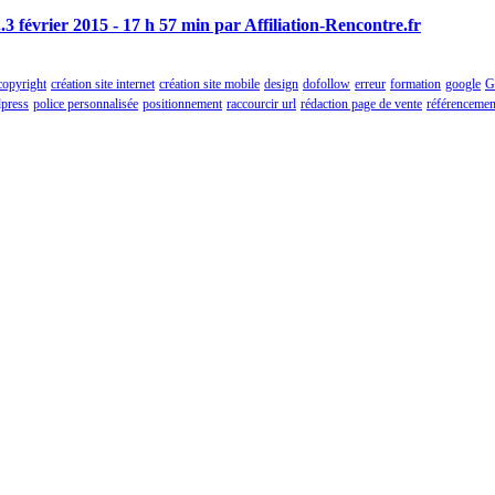
.
3 février 2015 - 17 h 57 min par Affiliation-Rencontre.fr
copyright
création site internet
création site mobile
design
dofollow
erreur
formation
google
G
press
police personnalisée
positionnement
raccourcir url
rédaction page de vente
référencemen