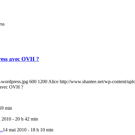
ess
ress avec OVH ?
-wordpress.jpg
600
1200
Alice
http://www.shantee.net/wp-content/upl
 avec OVH ?
59 min
l 2010 - 20 h 42 min
..
14 mai 2010 - 18 h 10 min