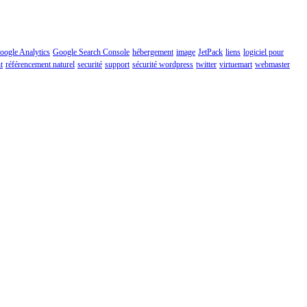
oogle Analytics
Google Search Console
hébergement
image
JetPack
liens
logiciel pour
t
référencement naturel
securité
support
sécurité wordpress
twitter
virtuemart
webmaster