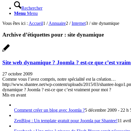
Rechercher
Menu
Menu
Vous êtes ici :
Accueil
1
/
Annuaire
2
/
Internet
3
/
site dynamique
Archive d’étiquettes pour :
site dynamique
Site web dynamique ? Joomla ? est-ce que c’est vrai
27 octobre 2009
Comme vous l’avez compris, notre spécialité est la création…
http://www.shantee.net/wp-content/uploads/2015/03/shantee-logo1.p
dynamique ? Joomla ? est-ce que c’est vraiment pour moi ?
Mis en avant
Comment créer un blog avec Joomla ?
5 décembre 2009 - 22 h 
ZenBlog : Un template gratuit pour Joomla par Shantee!
11 avri