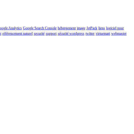
oogle Analytics
Google Search Console
hébergement
image
JetPack
liens
logiciel pour
t
référencement naturel
securité
support
sécurité wordpress
twitter
virtuemart
webmaster