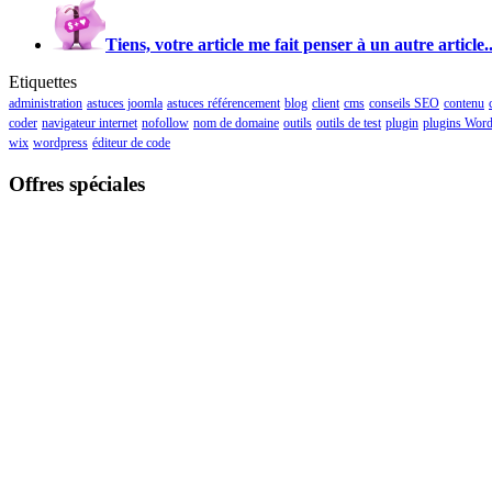
Tiens, votre article me fait penser à un autre article..
Etiquettes
administration
astuces joomla
astuces référencement
blog
client
cms
conseils SEO
contenu
coder
navigateur internet
nofollow
nom de domaine
outils
outils de test
plugin
plugins Word
wix
wordpress
éditeur de code
Offres spéciales