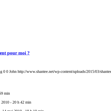
ment pour moi ?
ng
0
0
John
http://www.shantee.net/wp-content/uploads/2015/03/shante
59 min
l 2010 - 20 h 42 min