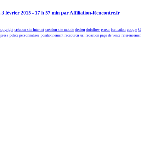
.
3 février 2015 - 17 h 57 min par Affiliation-Rencontre.fr
copyright
création site internet
création site mobile
design
dofollow
erreur
formation
google
G
press
police personnalisée
positionnement
raccourcir url
rédaction page de vente
référencemen