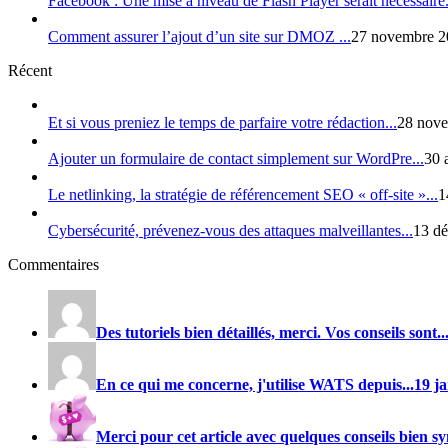
Facebook : Une mise à niveau de Flash Player serait nécessaire.
Comment assurer l’ajout d’un site sur DMOZ ...
27 novembre 2
Récent
Et si vous preniez le temps de parfaire votre rédaction...
28 nove
Ajouter un formulaire de contact simplement sur WordPre...
30 
Le netlinking, la stratégie de référencement SEO « off-site »...
1
Cybersécurité, prévenez-vous des attaques malveillantes...
13 dé
Commentaires
Des tutoriels bien détaillés, merci. Vos conseils sont..
En ce qui me concerne, j'utilise
WATS
depuis...
19 j
Merci pour cet article avec quelques conseils bien sy