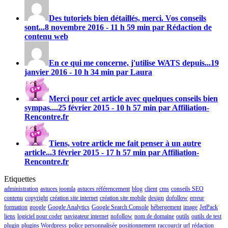
Des tutoriels bien détaillés, merci. Vos conseils
sont...
8 novembre 2016 - 11 h 59 min par Rédaction de
contenu web
En ce qui me concerne, j'utilise
WATS
depuis...
19
janvier 2016 - 10 h 34 min par Laura
Merci pour cet article avec quelques conseils bien
sympas....
25 février 2015 - 10 h 57 min par Affiliation-
Rencontre.fr
Tiens, votre article me fait penser à un autre
article...
3 février 2015 - 17 h 57 min par Affiliation-
Rencontre.fr
Etiquettes
administration
astuces joomla
astuces référencement
blog
client
cms
conseils SEO
contenu
copyright
création site internet
création site mobile
design
dofollow
erreur
formation
google
Google Analytics
Google Search Console
hébergement
image
JetPack
liens
logiciel pour coder
navigateur internet
nofollow
nom de domaine
outils
outils de test
plugin
plugins Wordpress
police personnalisée
positionnement
raccourcir url
rédaction