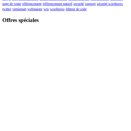
page de vente
référencement
référencement naturel
securité
support
sécurité wordpress
twitter
virtuemart
webmaster
wix
wordpress
éditeur de code
Offres spéciales