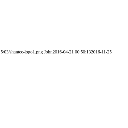
15/03/shantee-logo1.png
John
2016-04-21 00:50:13
2016-11-25