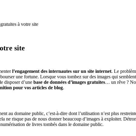
ratuites à votre site
otre site
gmenter
l’engagement des internautes sur un site internet
. Le problème
ébourser une fortune. Lorsque vous tombez sur des images qui semblent gr
 de disposer d’une
base de données d’images gratuites
… un rêve ? Non,
nition pour vos articles de blog
.
ent au domaine public, c’est-à-dire dont l’utilisation n’est plus restrein
ela ne risque pas de nous donner beaucoup d’images à exploiter. Détrom
 numérisation de livres tombés dans le domaine public.