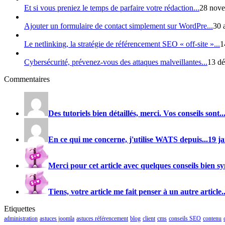
Et si vous preniez le temps de parfaire votre rédaction...
28 nove
Ajouter un formulaire de contact simplement sur WordPre...
30 
Le netlinking, la stratégie de référencement SEO « off-site »...
1
Cybersécurité, prévenez-vous des attaques malveillantes...
13 dé
Commentaires
Des tutoriels bien détaillés, merci. Vos conseils sont..
En ce qui me concerne, j'utilise
WATS
depuis...
19 j
Merci pour cet article avec quelques conseils bien sy
Tiens, votre article me fait penser à un autre article..
Etiquettes
administration
astuces joomla
astuces référencement
blog
client
cms
conseils SEO
contenu