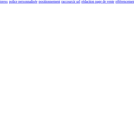
press
police personnalisée
positionnement
raccourcir url
rédaction page de vente
référencemen