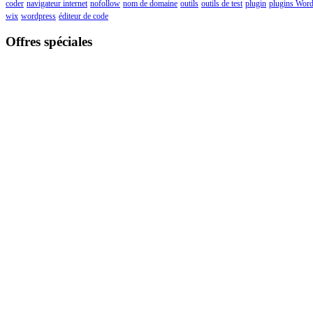
coder
navigateur internet
nofollow
nom de domaine
outils
outils de test
plugin
plugins Word
wix
wordpress
éditeur de code
Offres spéciales