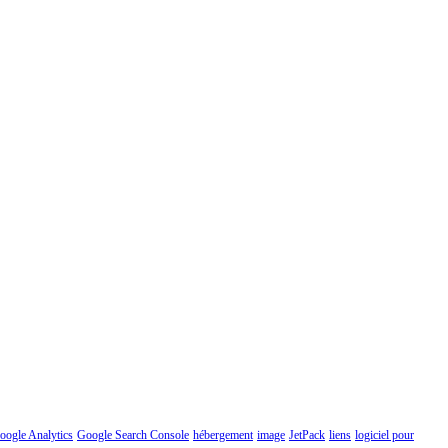
oogle Analytics
Google Search Console
hébergement
image
JetPack
liens
logiciel pour