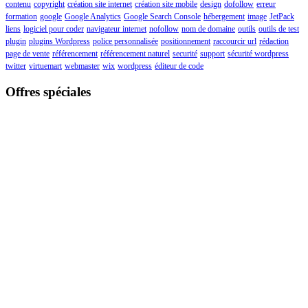
contenu
copyright
création site internet
création site mobile
design
dofollow
erreur
formation
google
Google Analytics
Google Search Console
hébergement
image
JetPack
liens
logiciel pour coder
navigateur internet
nofollow
nom de domaine
outils
outils de test
plugin
plugins Wordpress
police personnalisée
positionnement
raccourcir url
rédaction
page de vente
référencement
référencement naturel
securité
support
sécurité wordpress
twitter
virtuemart
webmaster
wix
wordpress
éditeur de code
Offres spéciales