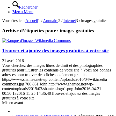
Rechercher
Menu
Menu
Vous êtes ici :
Accueil
1
/
Annuaire
2
/
Internet
3
/
images gratuites
Archive d’étiquettes pour :
images gratuites
Trouvez et ajoutez des images gratuites à votre site
21 avril 2016
Vous cherchez des images libres de droit et des photographies
gratuites pour illustrer les contenus de votre site ? Voici nos bonnes
adresses pour trouver des clichés totalement gratuits.
https://www.shantee.net/wp-content/uploads/2016/04/wikimedia-
commons.jpg
706
861
John
http://www.shantee.net/wp-
content/uploads/2015/03/shantee-logo1.png
John
2016-04-21
00:50:13
2016-11-25 14:36:40
Trouvez et ajoutez des images
gratuites à votre site
Mis en avant