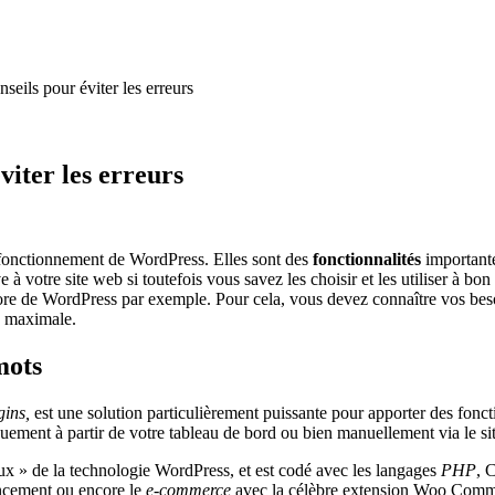
eils pour éviter les erreurs
viter les erreurs
n fonctionnement de WordPress. Elles sont des
fonctionnalités
importante
à votre site web si toutefois vous savez les choisir et les utiliser à bon
ore de WordPress par exemple. Pour cela, vous devez connaître vos beso
n maximale.
mots
gins,
est une solution particulièrement puissante pour apporter des fonc
ment à partir de votre tableau de bord ou bien manuellement via le sit
x » de la technologie WordPress, et est codé avec les langages
PHP
, 
encement ou encore le
e-commerce
avec la célèbre extension Woo Commer