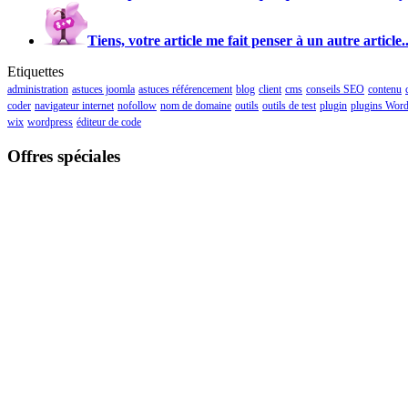
Tiens, votre article me fait penser à un autre article..
Etiquettes
administration
astuces joomla
astuces référencement
blog
client
cms
conseils SEO
contenu
coder
navigateur internet
nofollow
nom de domaine
outils
outils de test
plugin
plugins Word
wix
wordpress
éditeur de code
Offres spéciales