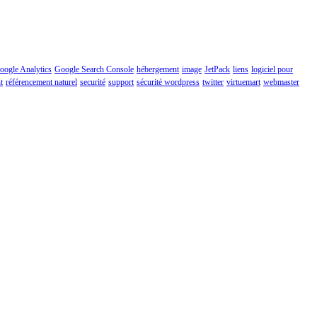
oogle Analytics
Google Search Console
hébergement
image
JetPack
liens
logiciel pour
t
référencement naturel
securité
support
sécurité wordpress
twitter
virtuemart
webmaster