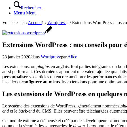
Rechercher
Menu
Menu
Vous êtes ici :
Accueil
1
/
Wordpress
2
/
Extensions WordPress : nos cons
Extensions WordPress : nos conseils pour é
28 janvier 2020
/
dans
Wordpress
/
par
Alice
Les extensions, ou
plugins
en anglais, font parties intégrantes du bo
aussi performant. Ces dernières apportent une valeur ajoutée qualitative 
personnaliser
vos articles ou encore améliorer les performances du c
installer et
configurer au mieux les extensions
pour une optimisatio
Les extensions de WordPress en quelques 
Le système des extensions de WordPress, généralement nommées
plu
end
et le
back-end
du CMS. Elles peuvent être téléchargées automatique
Ce module externe a été pensé et créé par des développeurs « amoureu
comme : la sécurité, les sauvegardes, le
design
, l’ergonomie, le référ