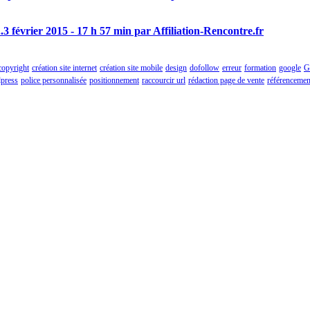
.
3 février 2015 - 17 h 57 min par Affiliation-Rencontre.fr
copyright
création site internet
création site mobile
design
dofollow
erreur
formation
google
G
press
police personnalisée
positionnement
raccourcir url
rédaction page de vente
référencemen