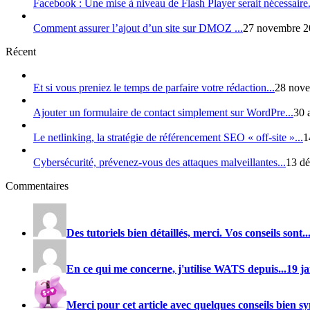
Facebook : Une mise à niveau de Flash Player serait nécessaire.
Comment assurer l’ajout d’un site sur DMOZ ...
27 novembre 2
Récent
Et si vous preniez le temps de parfaire votre rédaction...
28 nove
Ajouter un formulaire de contact simplement sur WordPre...
30 
Le netlinking, la stratégie de référencement SEO « off-site »...
1
Cybersécurité, prévenez-vous des attaques malveillantes...
13 dé
Commentaires
Des tutoriels bien détaillés, merci. Vos conseils sont..
En ce qui me concerne, j'utilise
WATS
depuis...
19 j
Merci pour cet article avec quelques conseils bien sy