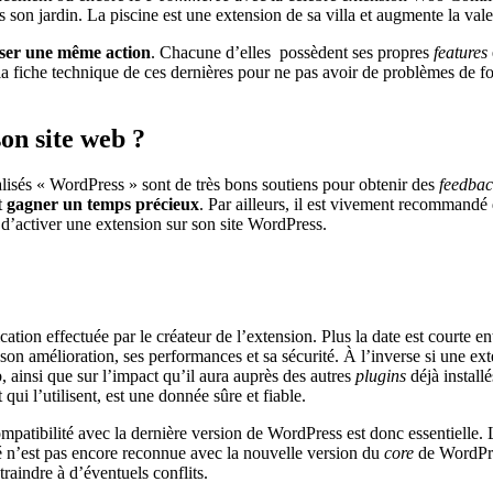
ns son jardin. La piscine est une extension de sa villa et augmente la vale
iser une même action
. Chacune d’elles possèdent ses propres
features
la fiche technique de ces dernières pour ne pas avoir de problèmes de fo
on site web ?
isés « WordPress » sont de très bons soutiens pour obtenir des
feedbac
t
gagner un temps précieux
. Par ailleurs, il est vivement recommandé 
d’activer une extension sur son site WordPress.
ication effectuée par le créateur de l’extension. Plus la date est courte
s son amélioration, ses performances et sa sécurité. À l’inverse si une ex
, ainsi que sur l’impact qu’il aura auprès des autres
plugins
déjà installé
qui l’utilisent, est une donnée sûre et fiable.
ompatibilité avec la dernière version de WordPress est donc essentielle.
té n’est pas encore reconnue avec la nouvelle version du
core
de WordPres
aindre à d’éventuels conflits.