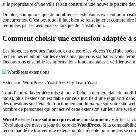
si le propriétaire d’une villa faisait construire une nouvelle piscine da
De plus, soulignons que de nombreuses extensions existent pour
réal
concurrentes. C’est pourquoi il faut bien se renseigner et comprendre 
redoutées par les
webmasters
lorsque de l’installation.
Comment choisir une extension adaptée à s
Les blogs, les groupes Facebook ou encore les vidéos YouTube spécial
recherches en amont sur les extensions que vous souhaitez vous feron
Découvrons ensemble les informations fondamentales à vérifier avant 
Extension WordPress : Yoast SEO by Team Yoast
Tout d’abord, la dernière mise à jour affiche la dernière date de modif
mois), plus l’extension est fiable car cela justifie d’une régularité dan
des questions sur l’état de fonctionnement du
plugin
sur votre site web
nombre de personnes qui ont activé cette extension sur leur site web et 
WordPress est une solution qui évolue constamment.
Vérifier la c
l’évolution des mises à jour du core de
WordPress
. Si la compatibili
recommandé de trouver une extension plus récente pour ne pas se contr