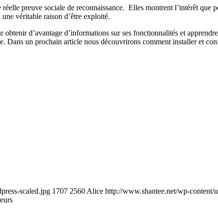
 réelle preuve sociale de reconnaissance. Elles montrent l’intérêt que port
a une véritable raison d’être exploité.
our obtenir d’avantage d’informations sur ses fonctionnalités et apprendr
ne. Dans un prochain article nous découvrirons comment installer et conf
press-scaled.jpg
1707
2560
Alice
http://www.shantee.net/wp-content/
reurs