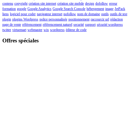
contenu
copyright
création site internet
création site mobile
design
dofollow
erreur
formation
google
Google Analytics
Google Search Console
hébergement
image
JetPack
liens
logiciel pour coder
navigateur internet
nofollow
nom de domaine
outils
outils de test
plugin
plugins Wordpress
police personnalisée
positionnement
raccourcir url
rédaction
page de vente
référencement
référencement naturel
securité
support
sécurité wordpress
twitter
virtuemart
webmaster
wix
wordpress
éditeur de code
Offres spéciales