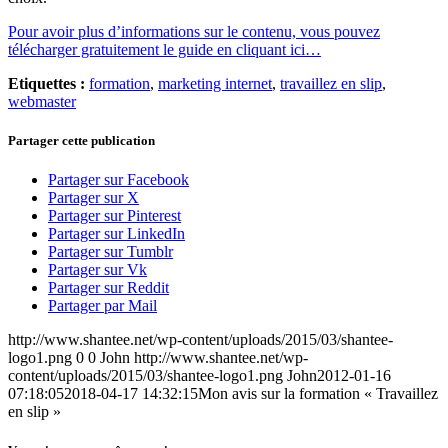
Pour avoir plus d’informations sur le contenu, vous pouvez
télécharger gratuitement le guide en cliquant ici…
Etiquettes :
formation
,
marketing internet
,
travaillez en slip
,
webmaster
Partager cette publication
Partager sur Facebook
Partager sur X
Partager sur Pinterest
Partager sur LinkedIn
Partager sur Tumblr
Partager sur Vk
Partager sur Reddit
Partager par Mail
http://www.shantee.net/wp-content/uploads/2015/03/shantee-
logo1.png
0
0
John
http://www.shantee.net/wp-
content/uploads/2015/03/shantee-logo1.png
John
2012-01-16
07:18:05
2018-04-17 14:32:15
Mon avis sur la formation « Travaillez
en slip »