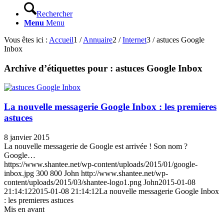
Rechercher
Menu
Menu
Vous êtes ici :
Accueil
1
/
Annuaire
2
/
Internet
3
/
astuces Google
Inbox
Archive d’étiquettes pour :
astuces Google Inbox
La nouvelle messagerie Google Inbox : les premieres
astuces
8 janvier 2015
La nouvelle messagerie de Google est arrivée ! Son nom ?
Google…
https://www.shantee.net/wp-content/uploads/2015/01/google-
inbox.jpg
300
800
John
http://www.shantee.net/wp-
content/uploads/2015/03/shantee-logo1.png
John
2015-01-08
21:14:12
2015-01-08 21:14:12
La nouvelle messagerie Google Inbox
: les premieres astuces
Mis en avant