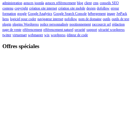
administration
astuces joomla
astuces référencement
blog
client
cms
conseils SEO
contenu
copyright
création site internet
création site mobile
design
dofollow
erreur
formation
google
Google Analytics
Google Search Console
hébergement
image
JetPack
liens
logiciel pour coder
navigateur internet
nofollow
nom de domaine
outils
outils de test
plugin
plugins Wordpress
police personnalisée
positionnement
raccourcir url
rédaction
page de vente
référencement
référencement naturel
securité
support
sécurité wordpress
twitter
virtuemart
webmaster
wix
wordpress
éditeur de code
Offres spéciales