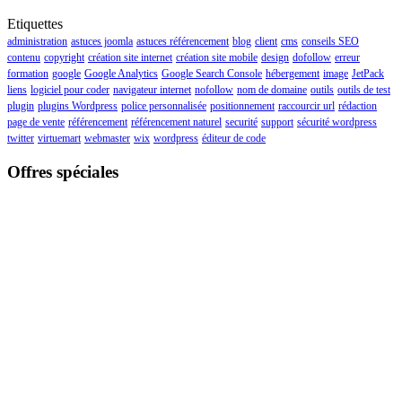
Etiquettes
administration
astuces joomla
astuces référencement
blog
client
cms
conseils SEO
contenu
copyright
création site internet
création site mobile
design
dofollow
erreur
formation
google
Google Analytics
Google Search Console
hébergement
image
JetPack
liens
logiciel pour coder
navigateur internet
nofollow
nom de domaine
outils
outils de test
plugin
plugins Wordpress
police personnalisée
positionnement
raccourcir url
rédaction
page de vente
référencement
référencement naturel
securité
support
sécurité wordpress
twitter
virtuemart
webmaster
wix
wordpress
éditeur de code
Offres spéciales