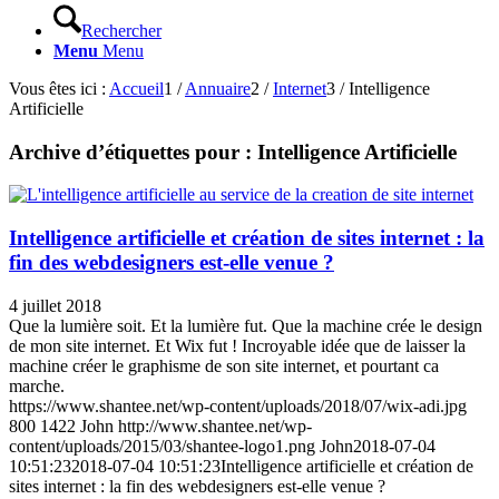
Rechercher
Menu
Menu
Vous êtes ici :
Accueil
1
/
Annuaire
2
/
Internet
3
/
Intelligence
Artificielle
Archive d’étiquettes pour :
Intelligence Artificielle
Intelligence artificielle et création de sites internet : la
fin des webdesigners est-elle venue ?
4 juillet 2018
Que la lumière soit. Et la lumière fut. Que la machine crée le design
de mon site internet. Et Wix fut ! Incroyable idée que de laisser la
machine créer le graphisme de son site internet, et pourtant ca
marche.
https://www.shantee.net/wp-content/uploads/2018/07/wix-adi.jpg
800
1422
John
http://www.shantee.net/wp-
content/uploads/2015/03/shantee-logo1.png
John
2018-07-04
10:51:23
2018-07-04 10:51:23
Intelligence artificielle et création de
sites internet : la fin des webdesigners est-elle venue ?